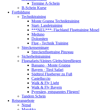
Termine A-Schein
B-Schein Kurse
Fortbildung
Techniktraining
Monte Grappa Techniktraining
Start- Landetraining
***NEU***: Flachland Flugtraining Mosel
Meduno
Dolomiten
Flug - Technik Training
Streckenseminare
Streckenflugtraing Pinzgau
Sicherheitstraining
Flugsafaris/Alpines Gleitschirmfliegen
Bassano · Monte Grappa
Bayern · Tirol Safari
Südtirol Flugberge zu Fuß
Castelluccio
Walk & Fly Light
Walk & Fly Bayern
Pyrenäen, entspanntes Fliegen!
Tandem Schein
Reiseangebote
Nepal
Marokko