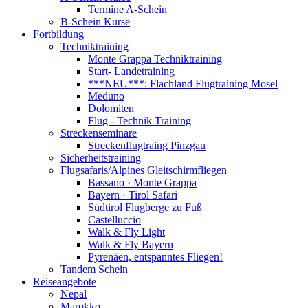
Termine A-Schein
B-Schein Kurse
Fortbildung
Techniktraining
Monte Grappa Techniktraining
Start- Landetraining
***NEU***: Flachland Flugtraining Mosel
Meduno
Dolomiten
Flug - Technik Training
Streckenseminare
Streckenflugtraing Pinzgau
Sicherheitstraining
Flugsafaris/Alpines Gleitschirmfliegen
Bassano · Monte Grappa
Bayern · Tirol Safari
Südtirol Flugberge zu Fuß
Castelluccio
Walk & Fly Light
Walk & Fly Bayern
Pyrenäen, entspanntes Fliegen!
Tandem Schein
Reiseangebote
Nepal
Marokko