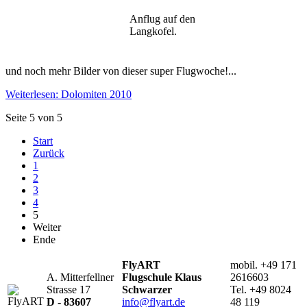
Anflug auf den
Langkofel.
und noch mehr Bilder von dieser super Flugwoche!...
Weiterlesen: Dolomiten 2010
Seite 5 von 5
Start
Zurück
1
2
3
4
5
Weiter
Ende
FlyART
mobil. +49 171
A. Mitterfellner
Flugschule Klaus
2616603
Strasse 17
Schwarzer
Tel. +49 8024
D - 83607
info@flyart.de
48 119